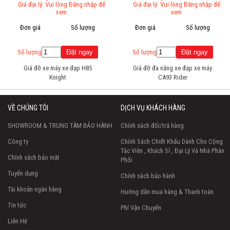
Giá đại lý: Vui lòng Đăng nhập để
Giá đại lý: Vui lòng Đăng nhập để
xem
xem
Đơn giá
Số lượng
Đơn giá
Số lượng
Số lượng
Số lượng
Giá đỡ xe máy xe đạp H85
Giá đỡ đa năng xe đạp xe máy
Knight
CA93 Rider
VỀ CHÚNG TÔI
DỊCH VỤ KHÁCH HÀNG
SHOWROOM & TRUNG TÂM BẢO HÀNH
Chính sách đổi/trả hàng
Công ty
Chính Sách Chiết Khấu Dành Cho Cộng
Tác Viên , Khách Sỉ , Đại Lý Và Nhà Phân
Chính sách bảo mật
Phối
Tuyển dụng
Chính sách bảo hành
Tài khoản ngân hàng
Hướng dẫn mua hàng & Thanh toán
Tin tức
Phí Vận Chuyển
Liên Hệ