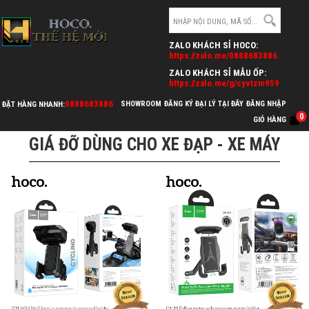
ZALO KHÁCH SỈ HOCO:
https://zalo.me/0888683886
ZALO KHÁCH SỈ MẪU ỐP:
https://zalo.me/g/cyvtzm959
0888683886
SHOWROOM
ĐĂNG KÝ ĐẠI LÝ TẠI ĐÂY
ĐĂNG NHẬP
ĐẶT HÀNG NHANH:
>
>
0
HOCO.VN
GIÁ ĐỠ
GIÁ ĐỠ DÙNG CHO XE ĐẠP - XE MÁY
GIỎ HÀNG
GIÁ ĐỠ DÙNG CHO XE ĐẠP - XE MÁY