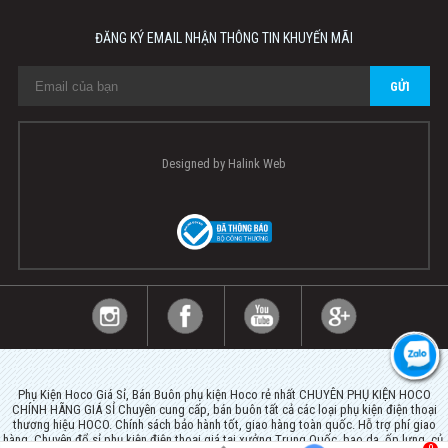
ĐĂNG KÝ EMAIL NHẬN THÔNG TIN KHUYẾN MÃI
Designed by
Halink Web
Phụ Kiện Hoco Giá Sỉ, Bán Buôn phụ kiện Hoco rẻ nhất CHUYÊN PHỤ KIỆN HOCO
CHÍNH HÃNG GIÁ SỈ Chuyên cung cấp, bán buôn tất cả các loại phụ kiện điện thoại
thương hiệu HOCO. Chính sách bảo hành tốt, giao hàng toàn quốc. Hỗ trợ phí giao
hàng. Chuyên đổ sỉ phụ kiện điện thoại giá tại xưởng Trung Quốc, bao da, ốp lưng, củ,