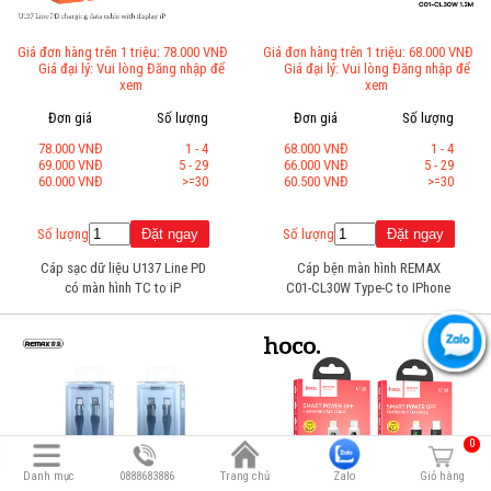
Giá đơn hàng trên 1 triệu: 78.000 VNĐ
Giá đơn hàng trên 1 triệu: 68.000 VNĐ
Giá đại lý: Vui lòng Đăng nhập để
Giá đại lý: Vui lòng Đăng nhập để
xem
xem
Đơn giá
Số lượng
Đơn giá
Số lượng
78.000 VNĐ
1 - 4
68.000 VNĐ
1 - 4
69.000 VNĐ
5 - 29
66.000 VNĐ
5 - 29
60.000 VNĐ
>=30
60.500 VNĐ
>=30
Số lượng
Số lượng
Cáp sạc dữ liệu U137 Line PD
Cáp bện màn hình REMAX
có màn hình TC to iP
C01-CL30W Type-C to IPhone
0
Danh mục
0888683886
Trang chủ
Zalo
Giỏ hàng