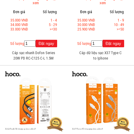
xem
xem
Đơn giá
Số lượng
Đơn giá
Số lượng
35.000 VNĐ
1 - 4
35.000 VNĐ
1 - 9
34.000 VNĐ
5 - 29
30.000 VNĐ
10 - 49
33.000 VNĐ
>=30
25.900 VNĐ
>=50
Số lượng
Số lượng
Cáp sạc nhanh Dofon Series
Cáp dữ liệu sạc X37 Type C
20W PD RC-C125 C-L 1.5M
to Iphone