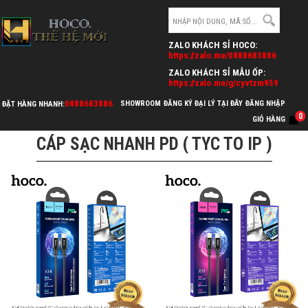
ZALO KHÁCH SỈ HOCO:
https://zalo.me/0888683886
ZALO KHÁCH SỈ MẪU ỐP:
https://zalo.me/g/cyvtzm959
0888683886
SHOWROOM
ĐĂNG KÝ ĐẠI LÝ TẠI ĐÂY
ĐĂNG NHẬP
ĐẶT HÀNG NHANH:
>
>
0
HOCO.VN
CÁP SẠC & CÁP CHUYỂN ĐỔI
CÁP SẠC NHANH PD ( TYC TO IP )
GIỎ HÀNG
CÁP SẠC NHANH PD ( TYC TO IP )