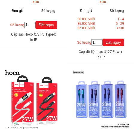
xem
xem
Đơn giá
Số lượng
Đơn giá
Số lượng
88.000 VNĐ
1 - 4
86.000 VNĐ
5 - 29
Số lượng
82.000 VNĐ
>=30
Cáp sạc Hoco X73 PD Type-C
to IP
Số lượng
Cáp dữ liệu sạc U127 Power
PD iP