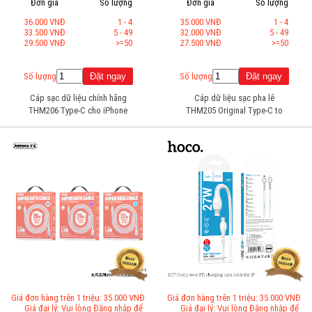
Đơn giá
Số lượng
Đơn giá
Số lượng
36.000 VNĐ
1 - 4
35.000 VNĐ
1 - 4
33.500 VNĐ
5 - 49
32.000 VNĐ
5 - 49
29.500 VNĐ
>=50
27.500 VNĐ
>=50
Số lượng
Số lượng
Cáp sạc dữ liệu chính hãng
Cáp dữ liệu sạc pha lê
THM206 Type-C cho iPhone
THM205 Original Type-C to
(Dài = 1M)
iPhone (D=1M)
Giá đơn hàng trên 1 triệu: 35.000 VNĐ
Giá đơn hàng trên 1 triệu: 35.000 VNĐ
Giá đại lý: Vui lòng Đăng nhập để
Giá đại lý: Vui lòng Đăng nhập để