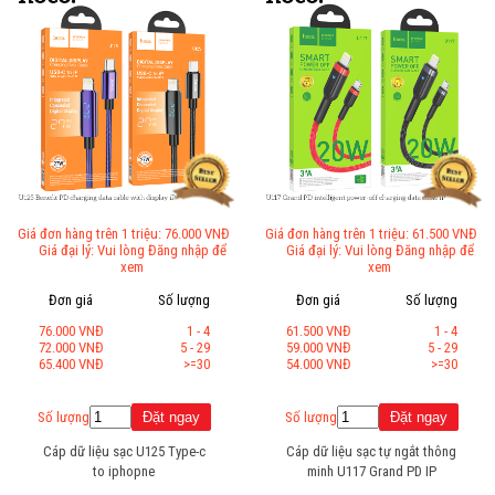
Giá đơn hàng trên 1 triệu: 76.000 VNĐ
Giá đơn hàng trên 1 triệu: 61.500 VNĐ
Giá đại lý: Vui lòng Đăng nhập để
Giá đại lý: Vui lòng Đăng nhập để
xem
xem
Đơn giá
Số lượng
Đơn giá
Số lượng
76.000 VNĐ
1 - 4
61.500 VNĐ
1 - 4
72.000 VNĐ
5 - 29
59.000 VNĐ
5 - 29
65.400 VNĐ
>=30
54.000 VNĐ
>=30
Số lượng
Số lượng
Cáp dữ liệu sạc U125 Type-c
Cáp dữ liệu sạc tự ngắt thông
to iphopne
minh U117 Grand PD IP