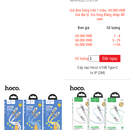
Giá đơn hàng trên 1 triệu: 69.000 VNĐ
Giá đại lý: Vui lòng Đăng nhập để
xem
Đơn giá
Số lượng
69.000 VNĐ
1 - 4
68.000 VNĐ
5 - 29
65.000 VNĐ
>=30
Số lượng
Cáp sạc Hoco U108 Type-C
to IP (2M)