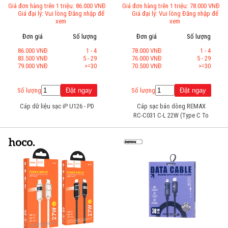
Giá đơn hàng trên 1 triệu: 86.000 VNĐ
Giá đơn hàng trên 1 triệu: 78.000 VNĐ
Giá đại lý: Vui lòng Đăng nhập để
Giá đại lý: Vui lòng Đăng nhập để
xem
xem
Đơn giá
Số lượng
Đơn giá
Số lượng
86.000 VNĐ
1 - 4
78.000 VNĐ
1 - 4
83.500 VNĐ
5 - 29
76.000 VNĐ
5 - 29
79.000 VNĐ
>=30
70.500 VNĐ
>=30
Số lượng
Số lượng
Cáp dữ liệu sạc iP U126 - PD
Cáp sạc báo dòng REMAX
RC-C031 C-L 22W (Type C To
Lightning)