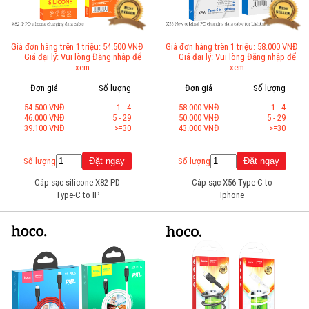
Giá đơn hàng trên 1 triệu: 54.500 VNĐ
Giá đơn hàng trên 1 triệu: 58.000 VNĐ
Giá đại lý: Vui lòng Đăng nhập để
Giá đại lý: Vui lòng Đăng nhập để
xem
xem
Đơn giá
Số lượng
Đơn giá
Số lượng
54.500 VNĐ
1 - 4
58.000 VNĐ
1 - 4
46.000 VNĐ
5 - 29
50.000 VNĐ
5 - 29
39.100 VNĐ
>=30
43.000 VNĐ
>=30
Số lượng
Số lượng
Cáp sạc silicone X82 PD
Cáp sạc X56 Type C to
Type-C to IP
Iphone