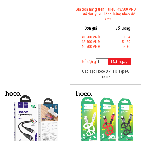
Giá đơn hàng trên 1 triệu: 43.500 VNĐ
Giá đại lý: Vui lòng Đăng nhập để
xem
Đơn giá
Số lượng
43.500 VNĐ
1 - 4
42.500 VNĐ
5 - 29
40.500 VNĐ
>=30
Số lượng
Cáp sạc Hoco X71 PD Type-C
to IP