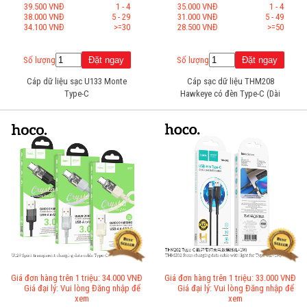
39.500 VNĐ
1 - 4
35.000 VNĐ
1 - 4
38.000 VNĐ
5 - 29
31.000 VNĐ
5 - 49
34.100 VNĐ
>=30
28.500 VNĐ
>=50
Số lượng
Số lượng
Cáp dữ liệu sạc U133 Monte
Cáp sạc dữ liệu THM208
Type-C
Hawkeye có đèn Type-C (Dài
= 1M)
Giá đơn hàng trên 1 triệu: 34.000 VNĐ
Giá đơn hàng trên 1 triệu: 33.000 VNĐ
Giá đại lý: Vui lòng Đăng nhập để
Giá đại lý: Vui lòng Đăng nhập để
xem
xem