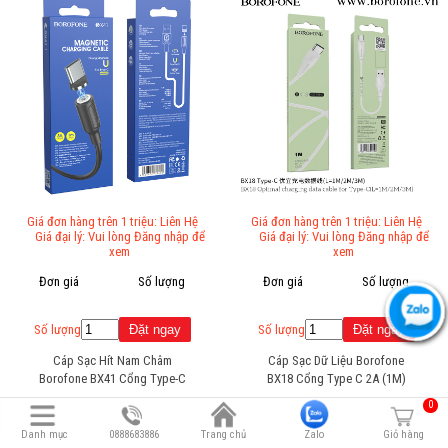
Giá đơn hàng trên 1 triệu: Liên Hệ
Giá đơn hàng trên 1 triệu: Liên Hệ
Giá đại lý: Vui lòng Đăng nhập để
Giá đại lý: Vui lòng Đăng nhập để
xem
xem
Đơn giá
Số lượng
Đơn giá
Số lượng
Số lượng
Số lượng
Cáp Sạc Hít Nam Châm
Cáp Sạc Dữ Liệu Borofone
Borofone BX41 Cổng Type-C
BX18 Cổng Type C 2A (1M)
0
Danh mục
0888683886
Trang chủ
Zalo
Giỏ hàng