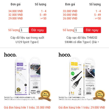
Đơn giá
Số lượng
Đơn giá
Số lượng
34.000 VNĐ
1 - 4
33.000 VNĐ
1 - 4
32.000 VNĐ
5 - 49
30.000 VNĐ
5 - 49
29.000 VNĐ
>=50
26.000 VNĐ
>=50
Số lượng
Số lượng
Cáp dữ liệu sạc trong suốt
Cáp sạc dữ liệu THM202
U129 Spirit Type-C
SWAN có đèn Type-C (Dài =
1M)
Giá đơn hàng trên 1 triệu: 33.000 VNĐ
Giá đơn hàng trên 1 triệu: 29.000 VNĐ