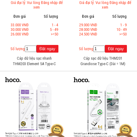
Giá đại lý: Vui lòng Đăng nhập để
Giá đại lý: Vui lòng Đăng nhập để
xem
xem
Đơn giá
Số lượng
Đơn giá
Số lượng
33.000 VNĐ
1 - 4
29.000 VNĐ
1 - 9
30.000 VNĐ
5 - 49
28.000 VNĐ
10 - 49
26.000 VNĐ
>=50
24.500 VNĐ
>=50
Số lượng
Số lượng
Cáp dữ liệu sạc nhanh
Cáp sạc dữ liệu THM201
THM203 Element 5A Type-C
Grandiose Type-C (Dài = 1M)
(Dài = 1M)