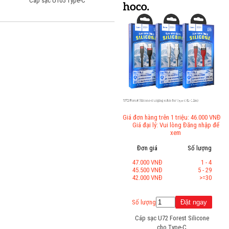
Cáp sạc U105 Type-C
Giá đơn hàng trên 1 triệu: 46.000 VNĐ
Giá đại lý: Vui lòng Đăng nhập để
xem
Đơn giá
Số lượng
47.000 VNĐ
1 - 4
45.500 VNĐ
5 - 29
42.000 VNĐ
>=30
Số lượng
Cáp sạc U72 Forest Silicone
cho Type-C