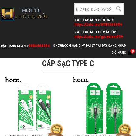
ZALO KHÁCH SỈ HOCO:
https://zalo.me/0888683886
ZALO KHÁCH SỈ MẪU ỐP:
https://zalo.me/g/cyvtzm959
0888683886
SHOWROOM
ĐĂNG KÝ ĐẠI LÝ TẠI ĐÂY
ĐĂNG NHẬP
ĐẶT HÀNG NHANH:
>
>
0
HOCO.VN
CÁP SẠC & CÁP CHUYỂN ĐỔI
CÁP SẠC TYPE C
GIỎ HÀNG
CÁP SẠC TYPE C