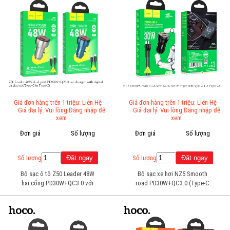
Giá đơn hàng trên 1 triệu: Liên Hệ
Giá đơn hàng trên 1 triệu: Liên Hệ
Giá đại lý: Vui lòng Đăng nhập để
Giá đại lý: Vui lòng Đăng nhập để
xem
xem
Đơn giá
Số lượng
Đơn giá
Số lượng
Số lượng
Số lượng
Bộ sạc ô tô Z50 Leader 48W
Bộ sạc xe hơi NZ5 Smooth
hai cổng PD30W+QC3.0 với
road PD30W+QC3.0 (Type-C
bộ màn hình kỹ thuật số
to Type-C)
(Type-C to Type-C)