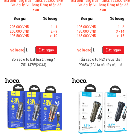
Giá đơn hàng trên 1 triệu: 205.000 VNĐ
Giá đơn hàng trên 1 triệu: 195.000 VNĐ
Giá đại lý: Vui lòng Đăng nhập để
Giá đại lý: Vui lòng Đăng nhập để
xem
xem
Đơn giá
Số lượng
Đơn giá
Số lượng
205.000 VNĐ
1 - 1
195.000 VNĐ
1 - 2
200.000 VNĐ
2 - 9
180.000 VNĐ
3 - 14
195.500 VNĐ
>=10
165.000 VNĐ
>=15
Số lượng
Số lượng
Bộ sạc ô tô bật lửa 2 trong 1
Tẩu sạc ô tô NZ18 Guardian
Z51 147W(2C3A)
PD65W(2C1A) có dây cáp có
thể thu vào TYPE-C