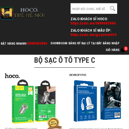
ZALO KHÁCH SỈ HOCO:
https://zalo.me/0888683886
ZALO KHÁCH SỈ MẪU ỐP:
https://zalo.me/g/cyvtzm959
0888683886
SHOWROOM
ĐĂNG KÝ ĐẠI LÝ TẠI ĐÂY
ĐĂNG NHẬP
ĐẶT HÀNG NHANH:
>
>
0
HOCO.VN
PHỤ KIỆN Ô TÔ
BỘ SẠC Ô TÔ TYPE C
GIỎ HÀNG
BỘ SẠC Ô TÔ TYPE C