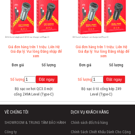
Giá đơn hàng trên 1 triệu: Liên Hệ
Giá đơn hàng trên 1 triệu: Liên Hệ
Giá đại lý: Vui lòng Đăng nhập để
Giá đại lý: Vui lòng Đăng nhập để
xem
xem
Đơn giá
Số lượng
Đơn giá
Số lượng
Số lượng
Số lượng
Bộ sạc xe hơi QC3.0 một
Bộ sạc ô tô cổng kép Z49
cổng Z49A Level (Type-C)
Level (Type-C)
VỀ CHÚNG TÔI
DỊCH VỤ KHÁCH HÀNG
SHOWROOM & TRUNG TÂM BẢO HÀNH
Chính sách đổi/trả hàng
Công ty
Chính Sách Chiết Khấu Dành Cho Cộng