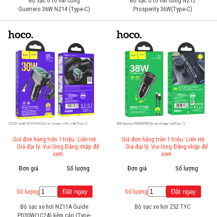
Bộ sạc ô tô hai cổng
Bộ sạc ô tô hai cổng NZ12
Guerrero 36W NZ14 (Type-C)
Prosperity 36W(Type-C)
Giá đơn hàng trên 1 triệu: Liên Hệ
Giá đơn hàng trên 1 triệu: Liên Hệ
Giá đại lý: Vui lòng Đăng nhập để
Giá đại lý: Vui lòng Đăng nhập để
xem
xem
Đơn giá
Số lượng
Đơn giá
Số lượng
Số lượng
Số lượng
Bộ sạc xe hơi NZ11A Guide
Bộ sạc xe hơi Z52 TYC
PD30W(1C2A) kèm cáp (Type-