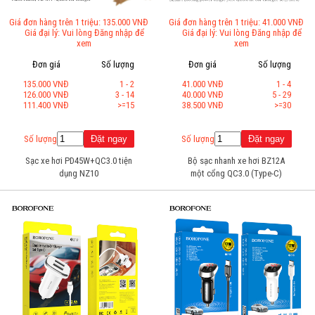
Giá đơn hàng trên 1 triệu: 135.000 VNĐ
Giá đơn hàng trên 1 triệu: 41.000 VNĐ
Giá đại lý: Vui lòng Đăng nhập để
Giá đại lý: Vui lòng Đăng nhập để
xem
xem
Đơn giá
Số lượng
Đơn giá
Số lượng
135.000 VNĐ
1 - 2
41.000 VNĐ
1 - 4
126.000 VNĐ
3 - 14
40.000 VNĐ
5 - 29
111.400 VNĐ
>=15
38.500 VNĐ
>=30
Số lượng
Số lượng
Sạc xe hơi PD45W+QC3.0 tiện
Bộ sạc nhanh xe hơi BZ12A
dụng NZ10
một cổng QC3.0 (Type-C)