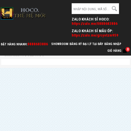
ZALO KHÁCH SỈ HOCO:
https://zalo.me/0888683886
ZALO KHÁCH SỈ MẪU ỐP:
https://zalo.me/g/cyvtzm959
0888683886
SHOWROOM
ĐĂNG KÝ ĐẠI LÝ TẠI ĐÂY
ĐĂNG NHẬP
ĐẶT HÀNG NHANH:
0
>
>
>
GIỎ HÀNG
HOCO.VN
CÁP SẠC & CÁP CHUYỂN ĐỔI
CÁP SẠC NHANH TYC TO TYC
CÁP SẠC DỮ LIỆU 60W X56 NEW
CHÍNH HÃNG TYPE-C ĐẾN TYPE-C