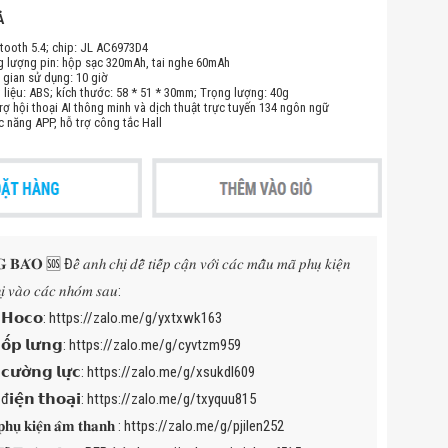
Ả
etooth 5.4; chip: JL AC6973D4
g lượng pin: hộp sạc 320mAh, tai nghe 60mAh
i gian sử dụng: 10 giờ
t liệu: ABS; kích thước: 58 * 51 * 30mm; Trọng lượng: 40g
trợ hội thoại AI thông minh và dịch thuật trực tuyến 134 ngôn ngữ
c năng APP, hỗ trợ công tắc Hall
́𝐎 🆘 Đ𝑒̂̉ 𝑎𝑛ℎ 𝑐ℎ𝑖̣ 𝑑𝑒̂̃ 𝑡𝑖𝑒̂́𝑝 𝑐𝑎̣̂𝑛 𝑣𝑜̛́𝑖 𝑐𝑎́𝑐 𝑚𝑎̂̃𝑢 𝑚𝑎̃ 𝑝ℎ𝑢̣ 𝑘𝑖𝑒̣̂𝑛
̣ 𝑣𝑎̀𝑜 𝑐𝑎́𝑐 𝑛ℎ𝑜́𝑚 𝑠𝑎𝑢:
 𝗛𝗼𝗰𝗼:
https://zalo.me/g/yxtxwk163
𝗼̂́𝗽 𝗹𝘂̛𝗻𝗴:
https://zalo.me/g/cyvtzm959
𝘂̛𝗼̛̀𝗻𝗴 𝗹𝘂̛̣𝗰:
https://zalo.me/g/xsukdl609
𝗶𝗲̣̂𝗻 𝘁𝗵𝗼𝗮̣𝗶:
https://zalo.me/g/txyquu815
𝐮̣ 𝐤𝐢𝐞̣̂𝐧 𝐚̂𝐦 𝐭𝐡𝐚𝐧𝐡 :
https://zalo.me/g/pjilen252