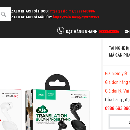
ZALO KHÁCH SỈ HOCO:
https://zalo.me/0888683886
ZALO KHÁCH SỈ MẪU ỐP:
https://zalo.me/g/cyvtzm959
ĐẶT HÀNG NHANH:
0888683886
S
>
GHE BLUETOOTH
TAI NGHE DỊCH THUẬT THÔNG MINH EQ100
TAI NGHE D
MÃ SẢN PH
Giá niêm yết
:
Giá đơn hàng 
Giá đại lý: V
Cửa hàng , đại
0888 683 88