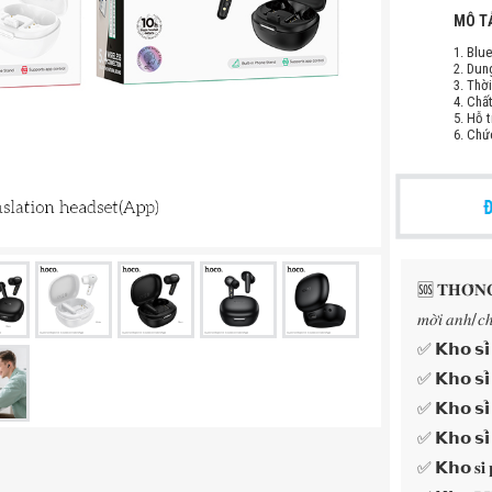
MÔ T
1. Blu
2. Dun
3. Thờ
4. Chấ
5. Hỗ 
6. Chứ
🆘 𝐓𝐇𝐎̂𝐍𝐆 𝐁𝐀
𝑚𝑜̛̀𝑖 𝑎𝑛ℎ/𝑐ℎ
✅ 𝗞𝗵𝗼 𝘀𝗶̉
✅ 𝗞𝗵𝗼 𝘀𝗶̉ 
✅ 𝗞𝗵𝗼 𝘀𝗶̉ 
✅ 𝗞𝗵𝗼 𝘀𝗶̉ đ
✅ 𝗞𝗵𝗼 𝐬𝐢̉ 𝐩