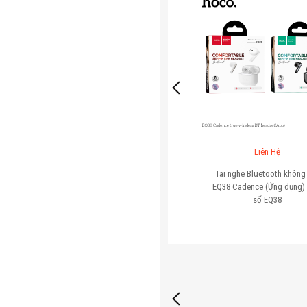
Liên Hệ
 không dây
Tai nghe Bluetooth không dây
ức năng khử
EQ38 Cadence (Ứng dụng) - Mã
Tr
(ANC) giúp
số
EQ38
) - Mã số