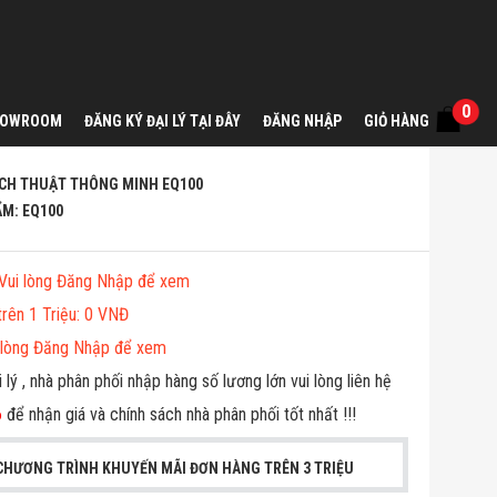
0
HOWROOM
ĐĂNG KÝ ĐẠI LÝ TẠI ĐÂY
ĐĂNG NHẬP
GIỎ HÀNG
ỊCH THUẬT THÔNG MINH EQ100
ẨM
:
EQ100
Vui lòng Đăng Nhập để xem
trên 1 Triệu
:
0 VNĐ
ui lòng Đăng Nhập để xem
 lý , nhà phân phối nhập hàng số lương lớn vui lòng liên hệ
6
để nhận giá và chính sách nhà phân phối tốt nhất !!!
CHƯƠNG TRÌNH KHUYẾN MÃI ĐƠN HÀNG TRÊN 3 TRIỆU