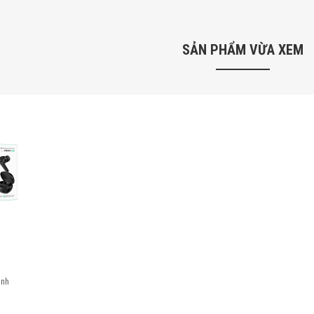
SẢN PHẨM VỪA XEM
inh