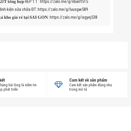
 𝐭𝐨̂̉𝐧𝐠 𝐡𝐨̛̣𝐩 REP 1.1 :
https://zalo.me/g/nbarrf515
𝐢̉ linh kiện sửa chữa ĐT:
https://zalo.me/g/luusgw589
̉ 𝐤𝐡𝐨 𝐠𝐢𝐚́ 𝐫𝐞̉ 𝐭𝐚̣𝐢 𝐒𝐀̀𝐈 𝐆𝐎̀𝐍:
https://zalo.me/g/isgyej538
kết
Cam kết về sản phẩm
hàng hài lòng là niềm tin
Cam kết sản phẩm đúng như
p phát triển
trong mô tả