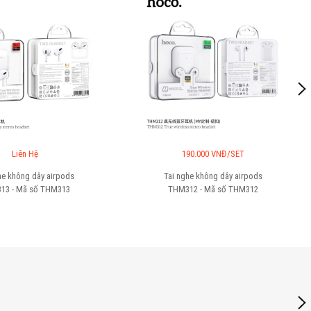
190.000 VNĐ/SET
Liên H
Tai nghe không dây airpods
Tai nghe không 
THM312 - Mã số
THM312
THM311 - Mã 