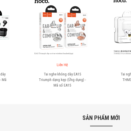
Liên Hệ
Liên Hệ
Tai nghe không dây EA15
Tai nghe không dây airpods
iumph dạng kẹp (Ứng dụng) -
THM313 - Mã số
THM313
Mã số
EA15
SẢN PHẨM MỚI