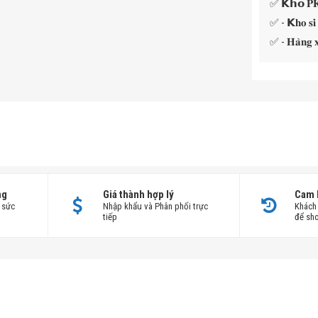
✅ 𝗞𝗵𝗼 𝐏𝐊Đ
✅ - 𝗞𝐡𝐨 𝐬
✅ - 𝐇𝐚̀𝐧𝐠 𝐱𝐚
ng
Giá thành hợp lý
Cam 
 sức
Nhập khẩu và Phân phối trực
Khách 
tiếp
để sho