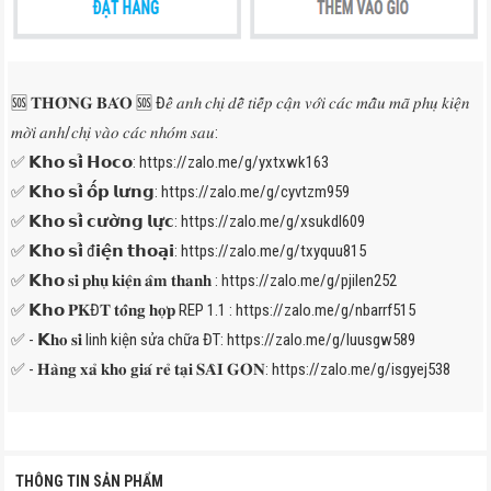
🆘 𝐓𝐇𝐎̂𝐍𝐆 𝐁𝐀́𝐎 🆘 Đ𝑒̂̉ 𝑎𝑛ℎ 𝑐ℎ𝑖̣ 𝑑𝑒̂̃ 𝑡𝑖𝑒̂́𝑝 𝑐𝑎̣̂𝑛 𝑣𝑜̛́𝑖 𝑐𝑎́𝑐 𝑚𝑎̂̃𝑢 𝑚𝑎̃ 𝑝ℎ𝑢̣ 𝑘𝑖𝑒̣̂𝑛
𝑚𝑜̛̀𝑖 𝑎𝑛ℎ/𝑐ℎ𝑖̣ 𝑣𝑎̀𝑜 𝑐𝑎́𝑐 𝑛ℎ𝑜́𝑚 𝑠𝑎𝑢:
✅ 𝗞𝗵𝗼 𝘀𝗶̉ 𝗛𝗼𝗰𝗼:
https://zalo.me/g/yxtxwk163
✅ 𝗞𝗵𝗼 𝘀𝗶̉ 𝗼̂́𝗽 𝗹𝘂̛𝗻𝗴:
https://zalo.me/g/cyvtzm959
✅ 𝗞𝗵𝗼 𝘀𝗶̉ 𝗰𝘂̛𝗼̛̀𝗻𝗴 𝗹𝘂̛̣𝗰:
https://zalo.me/g/xsukdl609
✅ 𝗞𝗵𝗼 𝘀𝗶̉ đ𝗶𝗲̣̂𝗻 𝘁𝗵𝗼𝗮̣𝗶:
https://zalo.me/g/txyquu815
✅ 𝗞𝗵𝗼 𝐬𝐢̉ 𝐩𝐡𝐮̣ 𝐤𝐢𝐞̣̂𝐧 𝐚̂𝐦 𝐭𝐡𝐚𝐧𝐡 :
https://zalo.me/g/pjilen252
✅ 𝗞𝗵𝗼 𝐏𝐊Đ𝐓 𝐭𝐨̂̉𝐧𝐠 𝐡𝐨̛̣𝐩 REP 1.1 :
https://zalo.me/g/nbarrf515
✅ - 𝗞𝐡𝐨 𝐬𝐢̉ linh kiện sửa chữa ĐT:
https://zalo.me/g/luusgw589
✅ - 𝐇𝐚̀𝐧𝐠 𝐱𝐚̉ 𝐤𝐡𝐨 𝐠𝐢𝐚́ 𝐫𝐞̉ 𝐭𝐚̣𝐢 𝐒𝐀̀𝐈 𝐆𝐎̀𝐍:
https://zalo.me/g/isgyej538
THÔNG TIN SẢN PHẨM