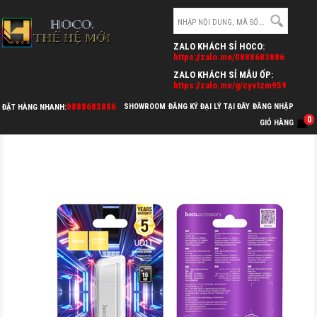
ZALO KHÁCH SỈ HOCO:
https://zalo.me/0888683886
ZALO KHÁCH SỈ MẪU ỐP:
https://zalo.me/g/cyvtzm959
0888683886
SHOWROOM
ĐĂNG KÝ ĐẠI LÝ TẠI ĐÂY
ĐĂNG NHẬP
ĐẶT HÀNG NHANH:
0
>
>
>
GIỎ HÀNG
HOCO.VN
THẺ NHỚ & USB
USB
USB HOCO UD11 16GB