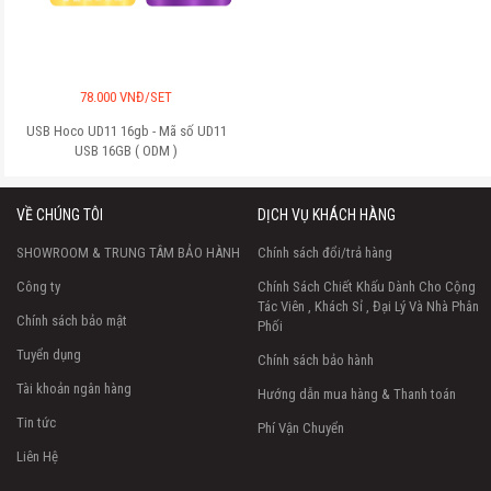
78.000 VNĐ/SET
USB Hoco UD11 16gb - Mã số
UD11
USB 16GB ( ODM )
VỀ CHÚNG TÔI
DỊCH VỤ KHÁCH HÀNG
SHOWROOM & TRUNG TÂM BẢO HÀNH
Chính sách đổi/trả hàng
Công ty
Chính Sách Chiết Khấu Dành Cho Cộng
Tác Viên , Khách Sỉ , Đại Lý Và Nhà Phân
Chính sách bảo mật
Phối
Tuyển dụng
Chính sách bảo hành
Tài khoản ngân hàng
Hướng dẫn mua hàng & Thanh toán
Tin tức
Phí Vận Chuyển
Liên Hệ