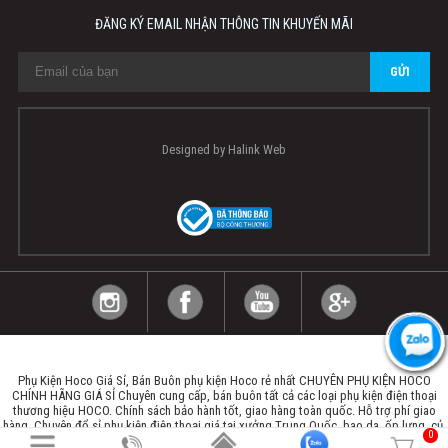
ĐĂNG KÝ EMAIL NHẬN THÔNG TIN KHUYẾN MÃI
Designed by
Halink Web
Phụ Kiện Hoco Giá Sỉ, Bán Buôn phụ kiện Hoco rẻ nhất CHUYÊN PHỤ KIỆN HOCO
CHÍNH HÃNG GIÁ SỈ Chuyên cung cấp, bán buôn tất cả các loại phụ kiện điện thoại
thương hiệu HOCO. Chính sách bảo hành tốt, giao hàng toàn quốc. Hỗ trợ phí giao
hàng. Chuyên đổ sỉ phụ kiện điện thoại giá tại xưởng Trung Quốc, bao da, ốp lưng, củ,
0
cáp, tai nghe, gậy, đồ chơi công nghệ.
Đại lý hoco chính hãng, cửa hàng phụ kiện điện